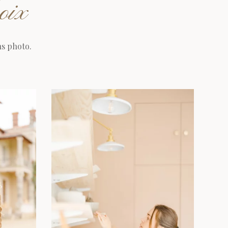
hoix
ns photo.
ls
Voir Professionnel : tarifs et détails