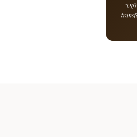
"Offr
transf