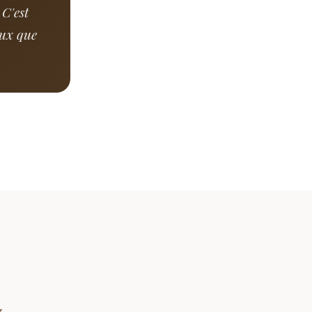
 C'est
eux que