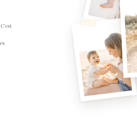
 C'est
les