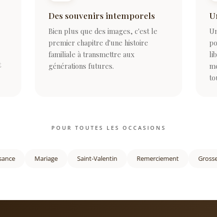
Des souvenirs intemporels
U
Bien plus que des images, c'est le
Un
premier chapitre d'une histoire
po
familiale à transmettre aux
li
t
générations futures.
me
to
POUR TOUTES LES OCCASIONS
e
Mariage
Saint-Valentin
Remerciement
Grossesse