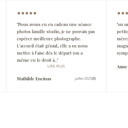
Note 5 sur 5 étoiles
Note 
"Nous avons eu en cadeau une séance
"on m
photos famille studio, je ne pouvais pas
petit
espérer meilleure photographe.
mères
L'accueil était génial, elle a su nous
magni
mettre à l'aise dès le départ (on a
sympa
même eu le droit à..."
LIRE PLUS
Anne
Mathilde Encinas
juillet 2025