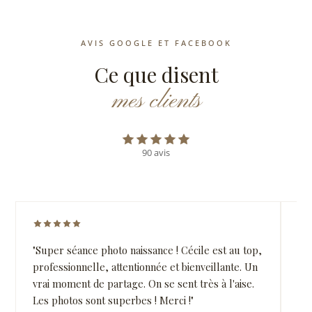
AVIS GOOGLE ET FACEBOOK
Ce que disent
mes clients
Note moyenne 5 sur 5 — 90 avi
90 avis
Note 5 sur 5 étoiles
Not
"Super séance photo naissance ! Cécile est au top,
"C'
professionnelle, attentionnée et bienveillante. Un
Cé
vrai moment de partage. On se sent très à l'aise.
el
Les photos sont superbes ! Merci !"
de 