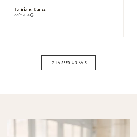
jou
Lauriane Dance
août 2026
Ch
juil
LAISSER UN AVIS