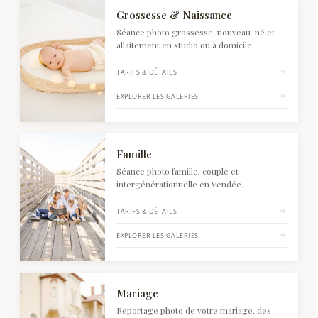
Séances photo en Vendée — Grossesse, Fa
Voir Grossesse & Naissance : tarifs et détails
Grossesse & Naissance
Séance photo grossesse, nouveau-né et
allaitement en studio ou à domicile.
TARIFS & DÉTAILS
EXPLORER LES GALERIES
Voir Famille : tarifs et détails
Famille
Séance photo famille, couple et
intergénérationnelle en Vendée.
TARIFS & DÉTAILS
EXPLORER LES GALERIES
Voir Mariage : tarifs et détails
Mariage
Reportage photo de votre mariage, des