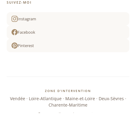
SUIVEZ-MOI
Instagram
Facebook
Pinterest
ZONE D'INTERVENTION
Vendée · Loire-Atlantique · Maine-et-Loire · Deux-Sèvres ·
Charente-Maritime
Et partout ailleurs selon vos projets
IDÉE CADEAU
Offrez une séance photo