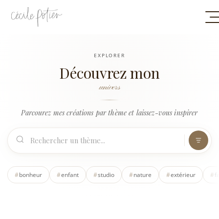
EXPLORER
Découvrez mon
univers
Parcourez mes créations par thème et laissez-vous inspirer
#
bonheur
#
enfant
#
studio
#
nature
#
extérieur
#
f