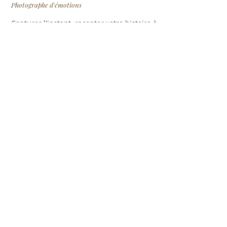
Photographe d'émotions
Capturer l'instant, raconter votre histoire à
travers des images intemporelles.
5.0 sur Google
10 ans
800+
120+
D'EXPÉRIENCE
SÉANCES REALISÉES
MARIAGES
NAVIGATION
Accueil
À propos
Livraison & tirages
Studios