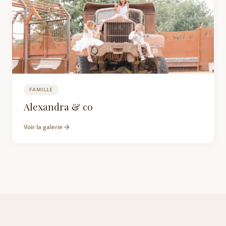
FAMILLE
Photographe Famille Clisson : Garenne Lemot
Alexandra & co
Voir la galerie