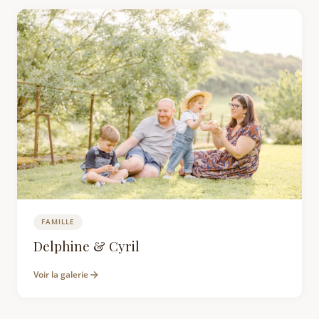
FAMILLE
Photographe Famille Mortagne-sur-Sèvre | V
Delphine & Cyril
Voir la galerie