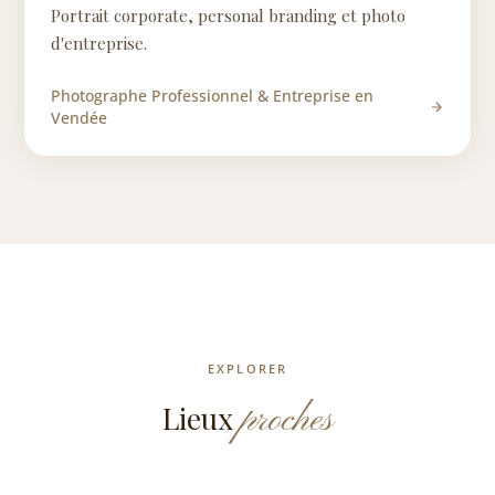
Portrait corporate, personal branding et photo
d'entreprise.
Photographe Professionnel & Entreprise en
Vendée
EXPLORER
proches
Lieux
0.9 km
Studio
3.2 km
Cité des Oiseaux
8.4 km