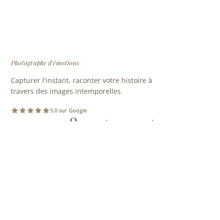
Photographe d'émotions
Capturer l'instant, raconter votre histoire à
travers des images intemporelles.
5.0 sur Google
10 ans
800+
120+
D'EXPÉRIENCE
SÉANCES REALISÉES
MARIAGES
NAVIGATION