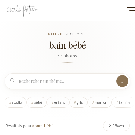
GALERIES
/
EXPLORER
bain bébé
93 photos
#
studio
#
bébé
#
enfant
#
gris
#
marron
#
famille
#bain bébé
Résultats pour
Effacer