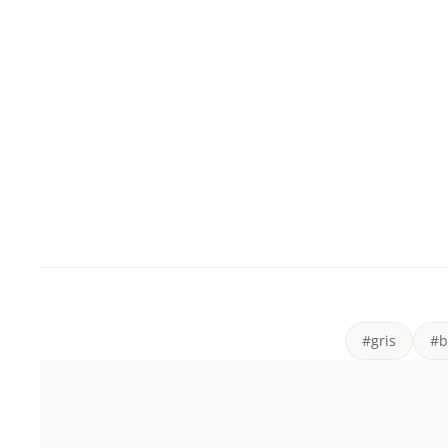
#gris
#b