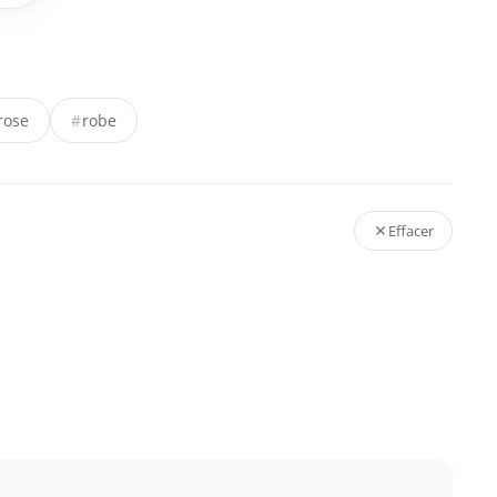
rose
#
robe
Effacer