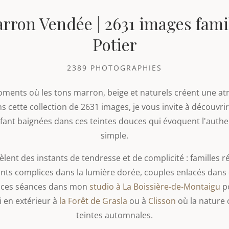
rron Vendée | 2631 images famill
Potier
2389 PHOTOGRAPHIES
oments où les tons marron, beige et naturels créent une 
ns cette collection de 2631 images, je vous invite à découvr
nfant baignées dans ces teintes douces qui évoquent l'authe
simple.
lent des instants de tendresse et de complicité : familles 
ants complices dans la lumière dorée, couples enlacés dans
se ces séances dans mon
studio à La Boissière-de-Montaigu
p
i en extérieur à
la Forêt de Grasla
ou à
Clisson
où la nature 
teintes automnales.