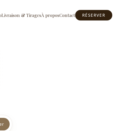
o
Livraison & Tirages
À propos
Contact
RÉSERVER
er