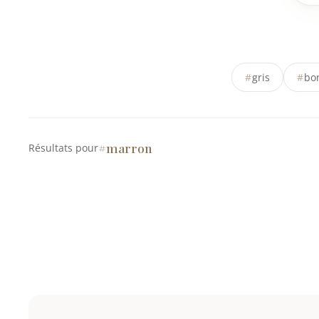
#
gris
#
bo
#marron
Résultats pour