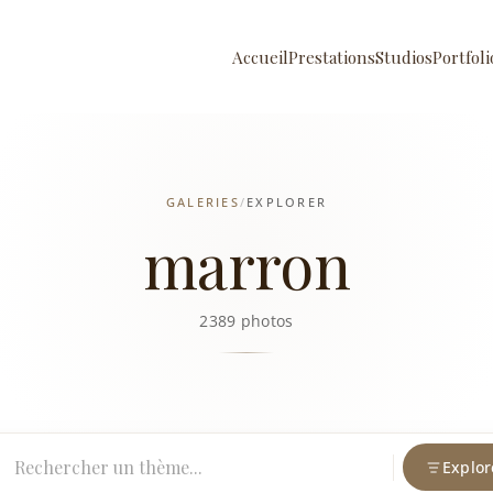
Accueil
Prestations
Studios
Portfoli
GALERIES
/
EXPLORER
marron
2389 photos
Explor