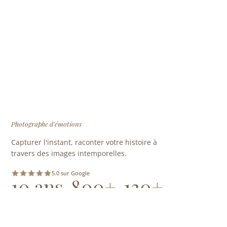
Photographe d'émotions
Capturer l'instant, raconter votre histoire à
travers des images intemporelles.
5.0 sur Google
10 ans
800+
120+
D'EXPÉRIENCE
SÉANCES REALISÉES
MARIAGES