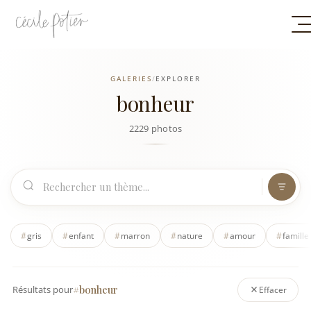
GALERIES
/
EXPLORER
bonheur
2229 photos
#
gris
#
enfant
#
marron
#
nature
#
amour
#
famille
#bonheur
Résultats pour
Effacer