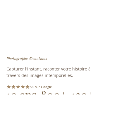
Photographe d'émotions
Capturer l'instant, raconter votre histoire à
travers des images intemporelles.
5.0 sur Google
10 ans
800+
120+
D'EXPÉRIENCE
SÉANCES REALISÉES
MARIAGES