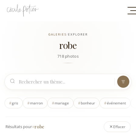
GALERIES
/
EXPLORER
robe
718 photos
#
gris
#
marron
#
mariage
#
bonheur
#
événement
#robe
Résultats pour
Effacer