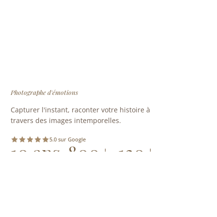
Photographe d'émotions
Capturer l'instant, raconter votre histoire à
travers des images intemporelles.
5.0 sur Google
10 ans
800+
120+
D'EXPÉRIENCE
SÉANCES REALISÉES
MARIAGES