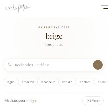
GALERIES
/
EXPLORER
beige
1265 photos
#
gris
#
marron
#
bonheur
#
studio
#
enfant
#
natur
#beige
Résultats pour
Effacer