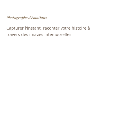
Photographe d'émotions
Capturer l'instant, raconter votre histoire à
travers des images intemporelles.
5.0 sur Google
10 ans
800+
120+
D'EXPÉRIENCE
SÉANCES REALISÉES
MARIAGES
NAVIGATION
Accueil
À propos