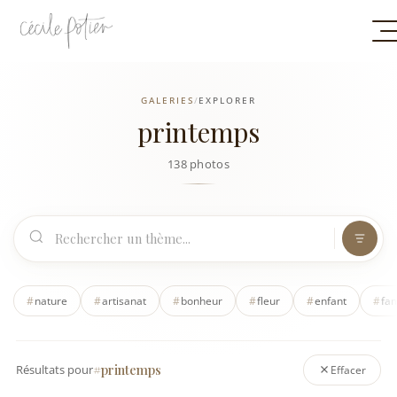
GALERIES
/
EXPLORER
printemps
138 photos
#
nature
#
artisanat
#
bonheur
#
fleur
#
enfant
#
fam
#printemps
Résultats pour
Effacer