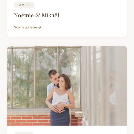
FAMILLE
Photographe Famille Trentemoult Rezé : Séan
Noémie & Mikaël
Voir la galerie