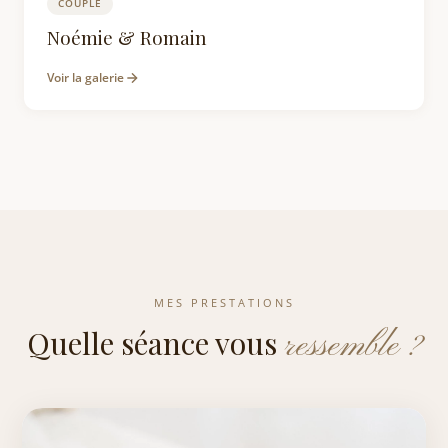
COUPLE
Photographe Couple Trentemoult Rezé : Séa
Noémie & Romain
Voir la galerie
MES PRESTATIONS
Quelle séance vous
ressemble ?