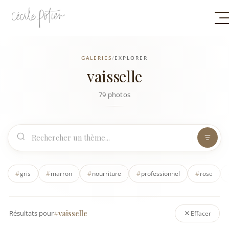
GALERIES
/
EXPLORER
vaisselle
79 photos
#
gris
#
marron
#
nourriture
#
professionnel
#
rose
#vaisselle
Résultats pour
Effacer