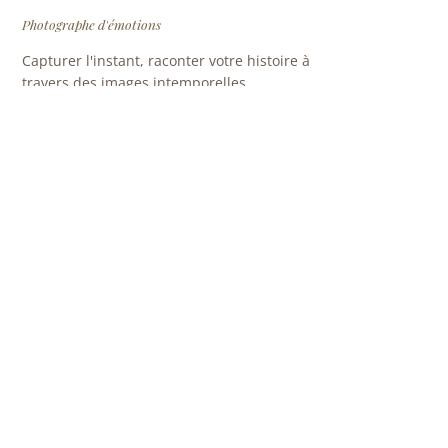
Photographe d'émotions
Capturer l'instant, raconter votre histoire à
travers des images intemporelles.
5.0 sur Google
10 ans
800+
120+
D'EXPÉRIENCE
SÉANCES REALISÉES
MARIAGES
NAVIGATION
Accueil
À propos
Livraison & tirages