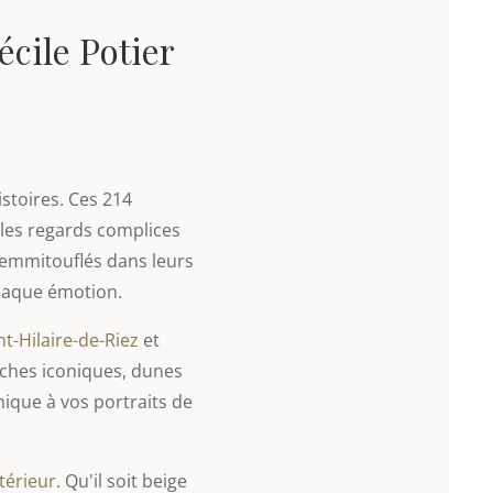
écile Potier
istoires. Ces 214
 les regards complices
s emmitouflés dans leurs
chaque émotion.
nt-Hilaire-de-Riez
et
nches iconiques, dunes
ique à vos portraits de
térieur
. Qu'il soit beige