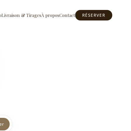
o
Livraison & Tirages
À propos
Contact
RÉSERVER
er