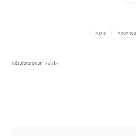
#
gris
#
bonheu
#sable
Résultats pour