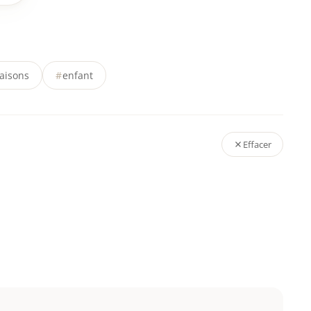
aisons
#
enfant
Effacer