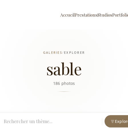
Accueil
Prestations
Studios
Portfoli
GALERIES
/
EXPLORER
sable
186 photos
Explor