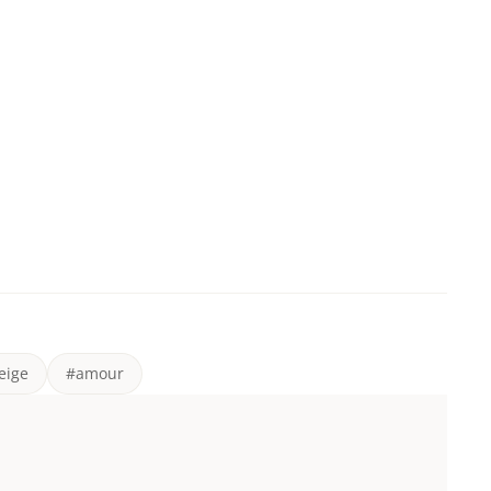
eige
#amour