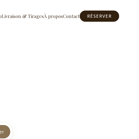
o
Livraison & Tirages
À propos
Contact
RÉSERVER
er