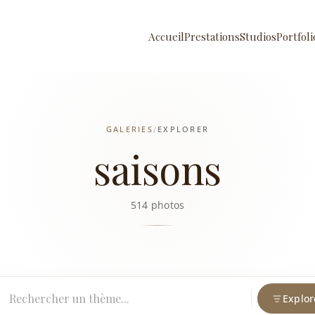
Accueil
Prestations
Studios
Portfoli
GALERIES
/
EXPLORER
saisons
514 photos
Explor