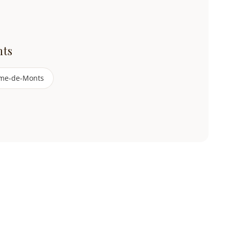
nts
me-de-Monts