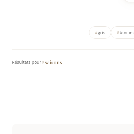
#
gris
#
bonhe
#saisons
Résultats pour