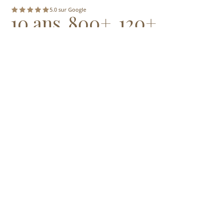
5.0 sur Google
10 ans
800+
120+
D'EXPÉRIENCE
SÉANCES REALISÉES
MARIAGES
NAVIGATION
Accueil
À propos
Livraison & tirages
Studios
Contact