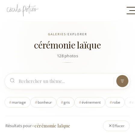
GALERIES
/
EXPLORER
cérémonie laïque
128 photos
#
mariage
#
bonheur
#
gris
#
événement
#
robe
#
m
#cérémonie laïque
Résultats pour
Effacer