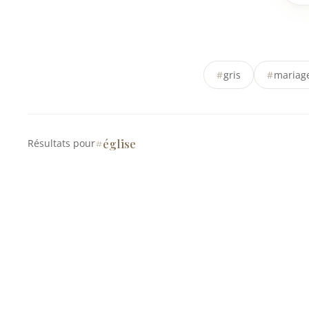
#
gris
#
mariag
#église
Résultats pour