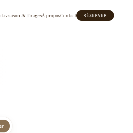
o
Livraison & Tirages
À propos
Contact
RÉSERVER
er