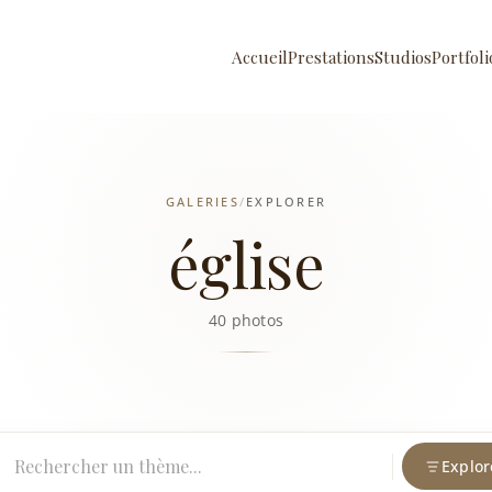
Accueil
Prestations
Studios
Portfoli
GALERIES
/
EXPLORER
église
40 photos
Explor