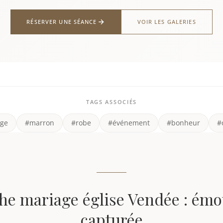
RÉSERVER UNE SÉANCE
VOIR LES GALERIES
TAGS ASSOCIÉS
ge
#marron
#robe
#événement
#bonheur
#
e mariage église Vendée : émo
capturée