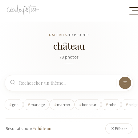
GALERIES
/
EXPLORER
château
78 photos
#
gris
#
mariage
#
marron
#
bonheur
#
robe
#
beige
#château
Résultats pour
Effacer