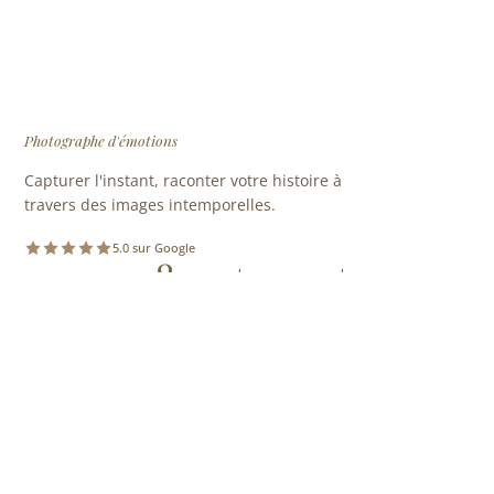
Photographe d'émotions
Capturer l'instant, raconter votre histoire à
travers des images intemporelles.
5.0 sur Google
10 ans
800+
120+
D'EXPÉRIENCE
SÉANCES REALISÉES
MARIAGES
NAVIGATION